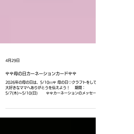
4月29日
🌹🌹母の日カーネーションカード🌹🌹
2026年の母の日は、5/10㈰🌹 母の日♡クラフトをして、
大好きなママへありがとうを伝えよう！ 期間：
5/7(木)〜5/10(日) 🌹🌹カーネーションのメッセージ
カード🌹🌹配布いたします。 地域コミュニティアプリ”ピア
ッザ”のマイページ提示で、 １アカウントにつき、１キット