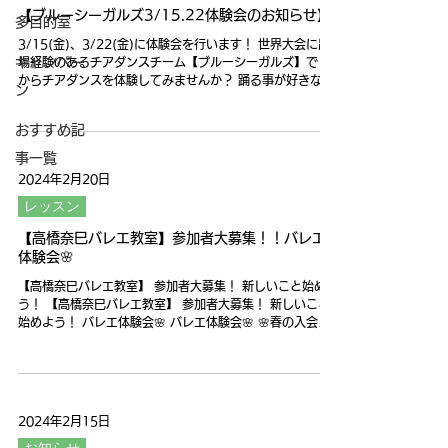
【ブルーシーガルズ3/15.22体験会のお知らせ】
多目的室
3/15(金)、3/22(金)に体験会を行います！ 世界大会に出
キャンペー
場経験のあるチアダンスチーム【ブルーシーガルズ】で１
からチアダンスを体験してみませんか？ 踊る事が好きな
ン
子！チアダンス興味ある子！ みんなで楽しく踊りましょう
✨ 対象：未就学児 ※3歳から❗️...
おすすめ記
事一覧
2024年2月20日
レッスン
【高橋奈巳バレエ教室】参加者大募集！！バレエ
体験会🌸
【高橋奈巳バレエ教室】 参加者大募集！ 新しいこと始めよ
う！ 【高橋奈巳バレエ教室】 参加者大募集！ 新しいこと
始めよう！ バレエ体験会🌸 バレエ体験会🌸 🌸春の入会キ
ャンペーン実施中🌸 🌸春の入会キャンペーン実施中🌸 3歳
から大人まで一人ひとりが輝ける...
2024年2月15日