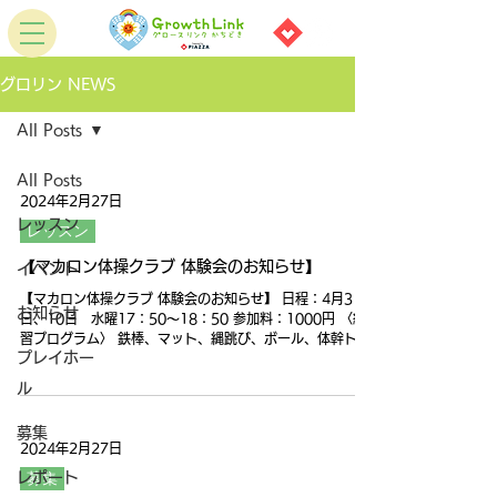
グロリン NEWS
All Posts
All Posts
2024年2月27日
レッスン
レッスン
【マカロン体操クラブ 体験会のお知らせ】
イベント
【マカロン体操クラブ 体験会のお知らせ】 日程：4月3
お知らせ
日、10日 水曜17：50～18：50 参加料：1000円 〈練
習プログラム〉 鉄棒、マット、縄跳び、ボール、体幹トレ
プレイホー
ーニン
グ・・・・・・・・・・・・・・・・・・・・・・・・・
ル
・・大人気「マカロン体操教室」...
募集
2024年2月27日
レポート
募集