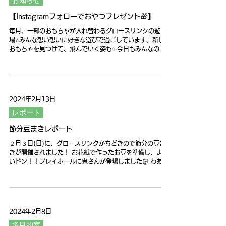
お知らせ
【Instagramフォローでおやつプレゼント🎁】
毎月、一部のおもちゃが入れ替わるグロースリンクの遊び
場⭐️みんな想い想いに好きな遊びで過ごしています。新しい
おもちゃを見つけて、飛んでいく姿も✨今日もみんなの楽
しそうな声が響いています。ただいま、グロースリンクで
はインスタグラムをフォローしていただくと、おやつのプ
レゼント�...
2024年2月13日
レポート
節分豆まきレポート
２月３日(日)に、グロースリンクかちどきので節分の豆ま
きが開催されました！ お花紙で作ったお豆を準備し、よー
いドン！！プレイホールに鬼さんが登場しました👹 わあ
っ！とみんながいっせい『おにはそとーー！』『ふくはう
ちーーー！』 鬼さんにお豆をぶつけます！！...
2024年2月8日
多目的室