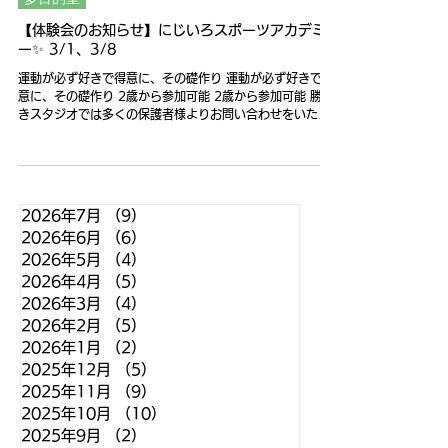
【体験会のお知らせ】にじいろスポーツアカデミ
ー✨ 3/1、3/8
運動が必ず好きで得意に、その礎作り 運動が必ず好きで得
意に、その礎作り 2歳から参加可能 2歳から参加可能 勝ど
きスタジオでは多くの保護者様よりお問い合わせをいただ
いております。 その中で、『まだ年齢が低くてついていけ
るか不安！』というお声も多くいただいておりま...
2026年7月
（9）
9件の記事
2026年6月
（6）
6件の記事
2026年5月
（4）
4件の記事
2026年4月
（5）
5件の記事
2026年3月
（4）
4件の記事
2026年2月
（5）
5件の記事
2026年1月
（2）
2件の記事
2025年12月
（5）
5件の記事
2025年11月
（9）
9件の記事
2025年10月
（10）
10件の記事
2025年9月
（2）
2件の記事