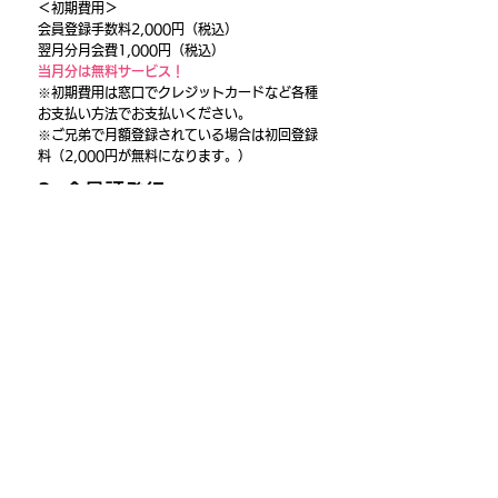
＜初期費用＞
会員登録手数料2,000円（税込）
翌月分月会費1,000円（税込）
当月分は無料サービス！
※初期費用は窓口でクレジットカードなど各種
お支払い方法でお支払いください。
※ご兄弟で月額登録されている場合は初回登録
料（2,000円が無料になります。）
3. 会員証発行
会員証をお受け取りいただき、本登録日からす
ぐにプレイホールをご利用いただけます。
退会について
退会を希望する月の10日（10日が休館日の場
合は9日）までにプレイホール窓口にお越しい
ただき、退会届を提出いただくことで、月末で
のご退会となります。手続き後も退会日までは
通常通りご利用頂けます。
退会手続き時には会員カードをお持ちくださ
い。無くされた場合は手数料550円（税込）頂
きます。
※会員カードの無効化処理を行うため、お電話