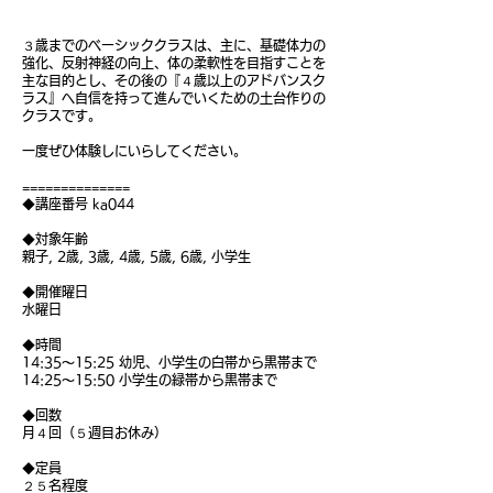
３歳までのベーシッククラスは、主に、基礎体力の
強化、反射神経の向上、体の柔軟性を目指すことを
主な目的とし、その後の『４歳以上のアドバンスク
ラス』へ自信を持って進んでいくための土台作りの
クラスです。
一度ぜひ体験しにいらしてください。
==============
◆講座番号 ka044
◆対象年齢
親子, 2歳, 3歳, 4歳, 5歳, 6歳, 小学生
◆開催曜日
水曜日
◆時間
14:35〜15:25 幼児、小学生の白帯から黒帯まで
14:25〜15:50 小学生の緑帯から黒帯まで
◆回数
月４回（５週目お休み）
◆定員
２５名程度