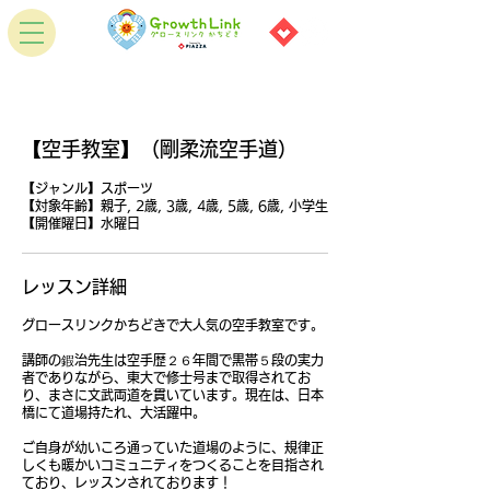
【空手教室】（剛柔流空手道）
【ジャンル】スポーツ
【対象年齢】親子, 2歳, 3歳, 4歳, 5歳, 6歳, 小学生
【開催曜日】水曜日
レッスン詳細
グロースリンクかちどきで大人気の空手教室です。
講師の鍜治先生は空手歴２６年間で黒帯５段の実力
者でありながら、東大で修士号まで取得されてお
り、まさに文武両道を貫いています。現在は、日本
橋にて道場持たれ、大活躍中。
ご自身が幼いころ通っていた道場のように、規律正
しくも暖かいコミュニティをつくることを目指され
ており、レッスンされております！