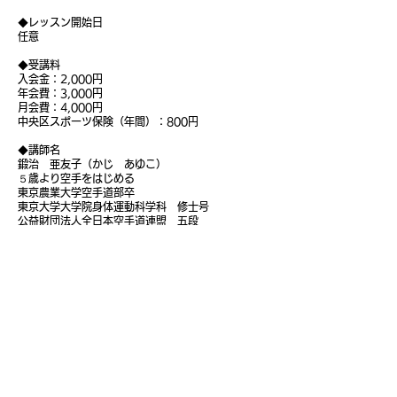
◆レッスン開始日
任意
◆受講料
入会金：2,000円
年会費：3,000円
月会費：4,000円
中央区スポーツ保険（年間）：800円
◆講師名
鍛治 亜友子（かじ あゆこ）
５歳より空手をはじめる
東京農業大学空手道部卒
東京大学大学院身体運動科学科 修士号
公益財団法人全日本空手道連盟 五段
公益財団法人日本体育協会 スポーツ指導員
まなびやひょうたん代表
◆受講者が用意するもの
タオル、水分補給用の飲料
◆お問い合わせ・お申し込み
下記を明記の上、manabiyahyotan@gmail.comま
たは090-2660-1414までご連絡下さい
①氏名、性別、年齢、生年月日
②保護者氏名