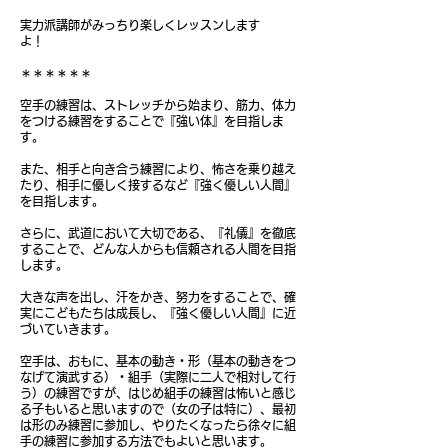
実力派講師がみっちり楽しくレッスンします
よ！
＊＊＊＊＊＊
空手の練習は、ストレッチから始まり、筋力、体力
をつける練習をすることで『強い体』を目指しま
す。
また、相手と向き合う練習により、怖さを乗り越え
たり、相手に優しく接するなど『強く優しい人間』
を目指します。
さらに、武道において大切である、『礼儀』を徹底
することで、どんな人からも信頼される人間を目指
します。
大きな声を出し、汗をかき、努力をすることで、確
実にこどもたちは成長し、『強く優しい人間』に近
づいていきます。
空手は、おもに、基本の動き・形（基本の動きをつ
なげて演武する）・組手（実際に二人で相対して行
う）の練習ですが、はじめ組手の練習は怖いと感じ
る子もいると思いますので（女の子は特に）、最初
は形のみ練習に参加し、やりたくなったら徐々に組
手の練習に参加する方法でもよいと思います。