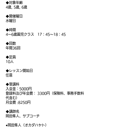
◆対象年齢
4歳, 5歳, 6歳
◆開催曜日
水曜日
◆時間
4～6歳園児クラス 17：45～18：45
◆回数
年間36回
◆定員
10人
◆レッスン開始日
任意
◆受講料
入会金：5000円
登録料及び年会費： 3300円（保険料、事務手数料
代含む）
月会費 :8250円
◆講師名
岡田隼人、サブコーチ
●岡田隼人（オカダハヤト）