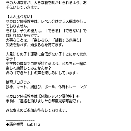
その大切な芽が、大きな花を咲かせられるよう、お
手伝いしていきます。
【人と比べない】
マカロン体操教室は、レベル分けクラス編成を行っ
ておりません。
それは、子供の能力は、「できる」「できない」で
は計れないからです。
大事なことは、「楽しむ心」「挑戦する気持ち」​
失敗を恐れず、頑張る心を育てます。
人見知りの子！運動に自信がない子！とにかく元気
な子！
小学校の体育で自信が持てるよう、私たちと一緒に
楽しく練習してみませんか？
君の「できた！」の声を楽しみにしています♪
練習プログラム
鉄棒、マット、縄跳び、ボール、体幹トレーニング
マカロン体操教室は【体験レッスン受付中】🌟
事前にご連絡を頂けましたら都度見学可能です。
みなさまのご参加お待ちしております。
==============
◆講座番号 ka0112