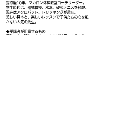
指導歴10年。マカロン体操教室コーチリーダー。
学生時代は、器械体操、水泳、硬式テニスを経験。
現在はアクロバット、トリッキングが趣味。
美しい見本と、楽しいレッスンで子供たちの心を離
さない人気の先生。
◆受講者が用意するもの
運動できる服装、タオル、水分補給用のお飲み物
◆お問い合わせ・お申し込み
保護者氏名/ ご連絡先/お子さまの氏名、性別、生年
月日 / 参加希望日時 を明記の上、
メールでご連絡いただくか、HPの「予約システ
ム」からご予約ください。
●MAIL : info@macaron-club.com
●TEL : 03-6231-7279
https://www.macaron-club.com/