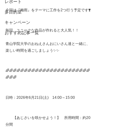
レポート
今回は『梅雨』をテーマに工作を2つ行う予定です❣️
多目的室
キャンペーン
毎回、ユニークな作品が作れると大人気！！
おすすめ記事一覧
青山学院大学のおねえさんおにいさん達と一緒に、
楽しい時間を過ごしましょう✨✨
🌈🌈🌈🌈🌈🌈🌈🌈🌈🌈🌈🌈🌈🌈🌈🌈🌈🌈🌈🌈🌈🌈🌈
🌈🌈🌈
日時：2026年6月21日(土)　14:00～15:00
　　【あじさいを咲かせよう！】　所用時間：約20
分間