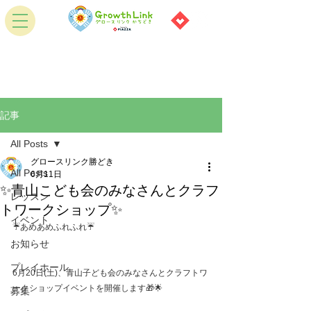
記事
All Posts
グロースリンク勝どき
All Posts
6月11日
✨青山こども会のみなさんとクラフ
レッスン
トワークショップ✨
イベント
☔あめあめふれふれ☔
お知らせ
プレイホール
6月20日(土)、青山子ども会のみなさんとクラフトワ
ークショップイベントを開催します🎁🌟
募集