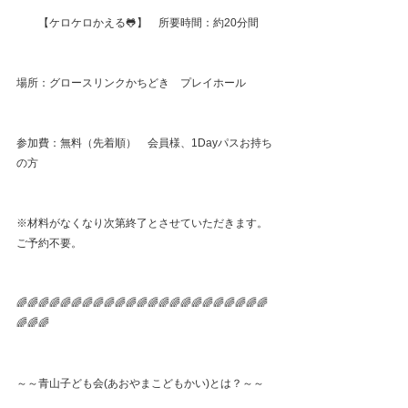
　　【ケロケロかえる🐸】　所要時間：約20分間
場所：グロースリンクかちどき　プレイホール
参加費：無料（先着順）　会員様、1Dayパスお持ち
の方
※材料がなくなり次第終了とさせていただきます。
ご予約不要。
🌈🌈🌈🌈🌈🌈🌈🌈🌈🌈🌈🌈🌈🌈🌈🌈🌈🌈🌈🌈🌈🌈🌈
🌈🌈🌈
～～青山子ども会(あおやまこどもかい)とは？～～