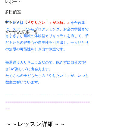
レポート
多目的室
キャンペーン
アソビノは
『「やりたい！」が正解。』
を合言葉
に、スポーツからプログラミング、お金の学習まで
おすすめ記事一覧
さまざまな領域の体験型カリキュラムを通して、子
どもたちの好奇心や自主性を引き出し、一人ひとり
の無限の可能性を引き出す教室です。 
毎週違うカリキュラムなので、飽きずに自分の”好
き”や”楽しい”に出会えます。 
たくさんの子どもたちの「やりたい！」が、いつも
教室に響いています。
========================================
========================================
==
～～レッスン詳細～～