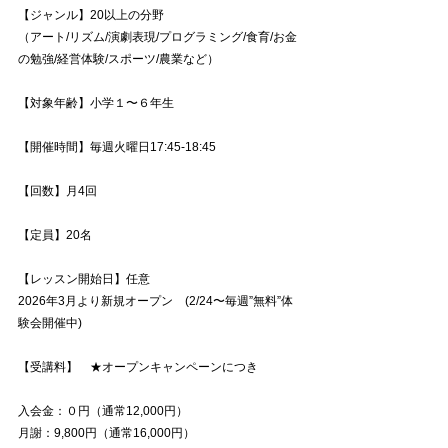
【ジャンル】20以上の分野
（アート/リズム/演劇表現/プログラミング/食育/お金
の勉強/経営体験/スポーツ/農業など） 
【対象年齢】小学１〜６年生 
【開催時間】毎週火曜日17:45-18:45
【回数】月4回　 
【定員】20名 
【レッスン開始日】任意
2026年3月より新規オープン　(2/24〜毎週”無料”体
験会開催中) 
【受講料】　★オープンキャンペーンにつき 
入会金：０円（通常12,000円） 　　　　　
月謝：9,800円（通常16,000円） 　　　　　