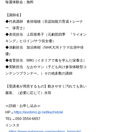
毎週体験会：無料 
【講師名】
◆代表講師　沓掛瑞穂（非認知能力育成トレーナ
ー、保育士） 
◆表現担当　上田亜希子（元劇団四季　『ライオン
キング』ヒロイン/ナラ役女優） 
◆演劇担当　加治将樹（NHK大河ドラマ出演中俳
優） 
◆食育担当　MIKI（イタリアで食を学んだ栄養士） 
◆実験担当　なおやマン（子ども向け参加体験型コ
ンテンツプランナー。）その他多数の講師 
【受講者が用意するもの】動きやすく汚れても良い
服装、（必要に応じて）水筒 
≪詳細・お申し込み≫ 
HP→
https://asobino.jp.net/kachidoki
TEL→050-3554-6657 
インスタ
→
https://www.instagram.com/asobino_hininchi/