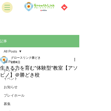
記事
All Posts
グロースリンク勝どき
All Posts
2月4日
生きる力を育む”体験型”教室【アソ
レッスン
ビノ】＠勝どき校
イベント
お知らせ
プレイホール
募集