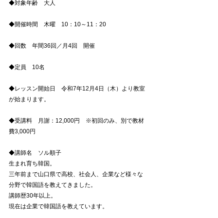
◆対象年齢　大人
◆開催時間　木曜　10：10～11：20
◆回数　年間36回／月4回　開催 
◆定員　10名 
◆レッスン開始日　令和7年12月4日（木）より教室
が始まります。 
◆受講料　月謝：12,000円　※初回のみ、別で教材
費3,000円 
◆講師名　ソル順子 
生まれ育ち韓国。 
三年前まで山口県で高校、社会人、企業など様々な
分野で韓国語を教えてきました。 
講師歴30年以上。 
現在は企業で韓国語を教えています。 