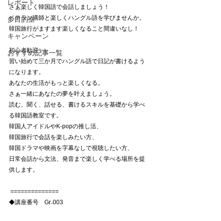
レポート
さぁ楽しく韓国語で会話しましょう！ 
ベテラン講師と楽しくハングル語を学びませんか。 
多目的室
韓国旅行がますます楽しくなること間違いなし！ 
キャンペーン
初心者歓迎✨✨ 
おすすめ記事一覧
習い始めて三か月でハングル語で日記が書けるよう
になります。 
あなたの生活がもっと楽しくなる。
さぁ一緒にあなたの夢を叶えましょう。 
読む、聞く、話せる、書けるスキルを基礎から学べ
る韓国語教室です。
韓国人アイドルやK-popの推し活、
韓国旅行で会話を楽しみたい方、
韓国ドラマや映画を字幕なしで視聴したい方、 
日常会話から文法、発音まで楽しく学べる場所を提
供します。
 ============== 
◆講座番号　Gr₋003 