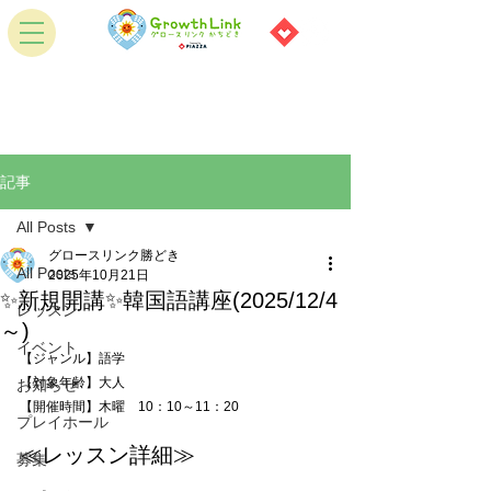
記事
All Posts
グロースリンク勝どき
All Posts
2025年10月21日
✨新規開講✨韓国語講座(2025/12/4
レッスン
～)
イベント
【ジャンル】語学 
【対象年齢】大人
お知らせ
【開催時間】木曜　10：10～11：20
プレイホール
≪
レッスン詳細
≫
募集