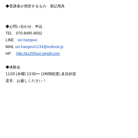
◆受講者が用意するもの　筆記用具 
◆お問い合わせ、申込 
TEL　070‐8495‐8502 
LINE　
sol.hangeul 
MAIL 
sol.hangeul1234@outlook.jp
HP 　 
http://a1205sol.simdif.com
◆体験会
11/20 (木曜) 13:00〜 (1時間程度) 多目的室
是非、お越しください！