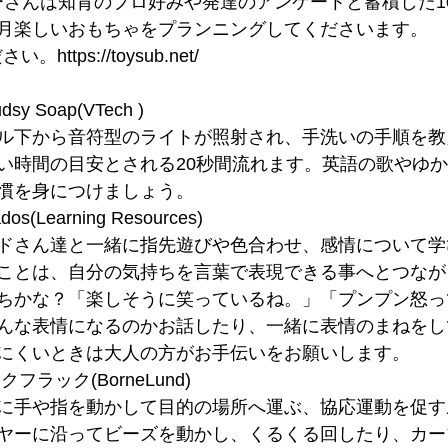
ンナーさんは知育のプロ好みや発達のアンケートと蓄積した1
月楽しいおもちゃをプランニングしてくださいます。
ttps://toysub.net/
udsy Soap(VTech )
ル下から音符型のライトが照射され、手洗いの手順を教
い時間の目安とされる20秒間流れます。英語の歌やゆ
慣を身につけましょう。
dos(Learning Resources)
ドさん達と一緒に指先遊びや色合わせ、感情について学
ことは、自分の気持ちを言葉で表現できる事へとつなが
ちかな？「楽しそうに笑っているね。」「プンプン怒っ
んな表情になるのかお話したり、一緒に表情のまねをし
にくいときは大人の方がお手伝いをお願いします。
ラック(BorneLund)
に手や指を動かして目的の場所へ運ぶ、協応運動を促す
ヤーに沿ってビーズを動かし、くるくる回したり、カー