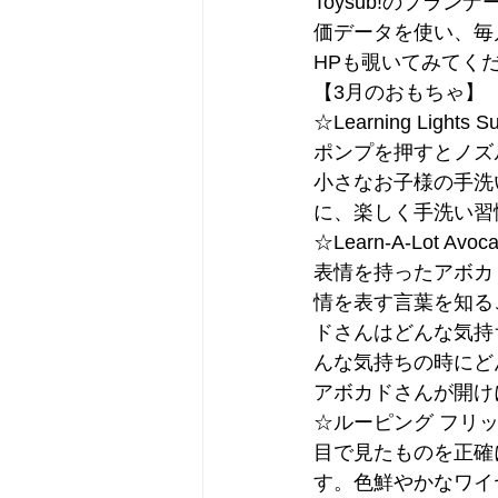
Toysub!のプラ
価データを使い、毎
HPも覗いてみてください。h
【3月のおもちゃ】
☆Learning Lights S
ポンプを押すとノズ
小さなお子様の手洗
に、楽しく手洗い習
☆Learn-A-Lot Avoca
表情を持ったアボカ
情を表す言葉を知る
ドさんはどんな気持
んな気持ちの時にど
アボカドさんが開け
☆ルーピング フリックフ
目で見たものを正確
す。色鮮やかなワイ