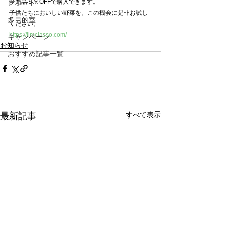
全商品５％OFFで購入できます。
レポート
子供たちにおいしい野菜を。この機会に是非お試し
多目的室
ください。
https://limclasso.com/
キャンペーン
お知らせ
おすすめ記事一覧
すべて表示
最新記事