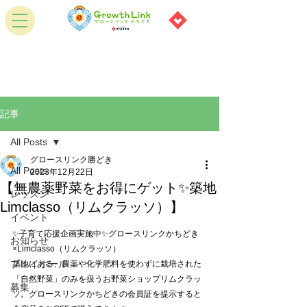
記事
All Posts
グロースリンク勝どき
All Posts
2023年12月22日
【無農薬野菜をお得にゲット✨築地
レッスン
Limclasso（リムクラッソ）】
イベント
✨子育て応援企画実施中✨グロースリンクかちどき
お知らせ
×Limclasso（リムクラッソ）
プレイホール
築地にある、農薬や化学肥料を使わずに栽培された
「自然野菜」のみを扱うお野菜ショップリムクラッ
募集
ソ。グロースリンクかちどきの会員証を提示すると