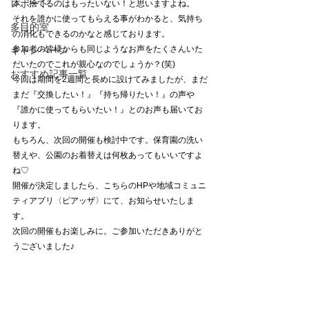
レポート
本、捨てるのはもったいない！と思いますよね。
それを誰かに使ってもらえる事がわかると、気持ち
多目的室
の消化もできるのかなと感じております。
参加者の皆様からも同じようなお声をたくさんいた
キャンペーン
だいたのでこれが親心なのでしょうか？(笑)
おすすめ記事一覧
今回は期間を2週間と長めに設けてみましたが、まだ
まだ『交換したい！』『持ち帰りたい！』の声や
『誰かに使ってもらいたい！』とのお声も届いてお
ります。
もちろん、次回の開催も検討中です。保育園の洗い
替えや、公園のお着替えは何枚あってもいいですよ
ね♡
開催が決定しましたら、こちらのHPや地域コミュニ
ティアプリ〈ピアッザ〉にて、お知らせいたしま
す。
次回の開催もお楽しみに。ご参加いただきありがと
うございました♪