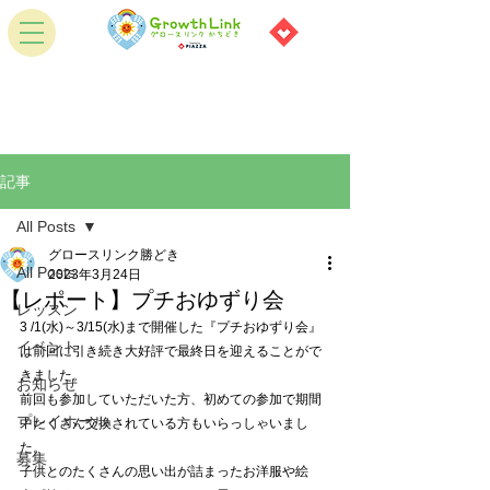
記事
All Posts
グロースリンク勝どき
All Posts
2023年3月24日
【レポート】プチおゆずり会
レッスン
3 /1(水)～3/15(水)まで開催した『プチおゆずり会』
イベント
は前回に引き続き大好評で最終日を迎えることがで
きました。
お知らせ
前回も参加していただいた方、初めての参加で期間
プレイホール
中たくさん交換されている方もいらっしゃいまし
た。
募集
子供とのたくさんの思い出が詰まったお洋服や絵