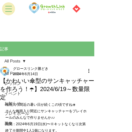
記事
All Posts
グロースリンク勝どき
All Posts
2024年6月14日
【かわいい傘型のサンキャッチャー
レッスン
を作ろう！☂️】2024/6/19～数量限
イベント
定
お知らせ
梅雨入り間近の暑い日が続くこの頃ですね☀️
そんな梅雨入り間近にサンキャッチャーをプレイホ
プレイホール
ールのみんなで作りませんか♪♪
募集
期間：2024年6月19日(水)〜※キットなくなり次第
終了※期間中1人1個になります。