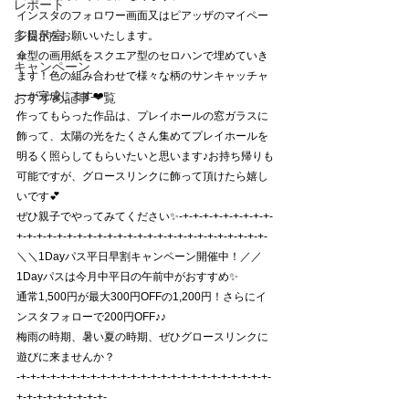
レポート
インスタのフォロワー画面又はピアッザのマイペー
多目的室
ジ提示をお願いいたします。
傘型の画用紙をスクエア型のセロハンで埋めていき
キャンペーン
ます！色の組み合わせで様々な柄のサンキャッチャ
ーが完成します❤️
おすすめ記事一覧
作ってもらった作品は、プレイホールの窓ガラスに
飾って、太陽の光をたくさん集めてプレイホールを
明るく照らしてもらいたいと思います♪お持ち帰りも
可能ですが、グロースリンクに飾って頂けたら嬉し
いです💕
ぜひ親子でやってみてください✨-+-+-+-+-+-+-+-+-+-
+-+-+-+-+-+-+-+-+-+-+-+-+-+-+-+-+-+-+-+-+-+-+-+-+-
＼＼1Dayパス平日早割キャンペーン開催中！／／
1Dayパスは今月中平日の午前中がおすすめ✨
通常1,500円が最大300円OFFの1,200円！さらにイ
ンスタフォローで200円OFF♪♪
梅雨の時期、暑い夏の時期、ぜひグロースリンクに
遊びに来ませんか？
-+-+-+-+-+-+-+-+-+-+-+-+-+-+-+-+-+-+-+-+-+-+-+-+-+-
+-+-+-+-+-+-+-+-+-