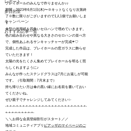
レポート
プレイホールのみんなで作りませんか♪♪
期間：2023年6月1日(木)〜※キットなくなり次第終
多目的室
了※数に限りがございますので1人1個でお願いしま
キャンペーン
す
傘型の画用紙を四角いセロハンで埋めていきます。
おすすめ記事一覧
色の組み合わせや異なる大きさのセロハンの並べ方
で、個性あふれるサンキャッチャーが完成☂️♡
完成した作品は、プレイホールの窓ガラスに飾らせ
ていただきます！
太陽の光をたくさん集めてプレイホールを明るく照
らしくれますように♪
みんなが作ったステンドグラスは7月にお返しが可能
です。（引取期間：7月末まで）
持ち帰りたい方は傘の黒い縁にお名前を書いておい
てくださいね。
ぜひ親子でチャレンジしてみてください✨
-+-+-+-+-+-+-+-+-+-+-+-+-+-+-+-+-+-+-+-+-+-+-+-+-+-
+-+-+-+-+-+-+-+-+-
＼＼お得な会員登録割引がスタート／／
地域コミュニティアプリ
ピアッザのマイページのご