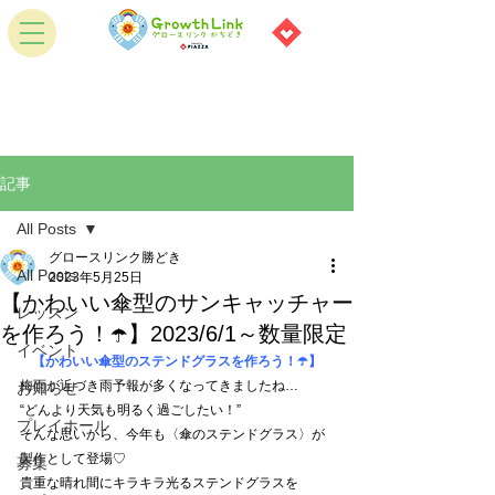
記事
All Posts
グロースリンク勝どき
All Posts
2023年5月25日
【かわいい傘型のサンキャッチャー
レッスン
を作ろう！☂️】2023/6/1～数量限定
イベント
【かわいい傘型のステンドグラスを作ろう！☂️】
梅雨が近づき雨予報が多くなってきましたね…
お知らせ
“どんより天気も明るく過ごしたい！”
プレイホール
そんな思いから、今年も〈傘のステンドグラス〉が
製作として登場♡
募集
貴重な晴れ間にキラキラ光るステンドグラスを