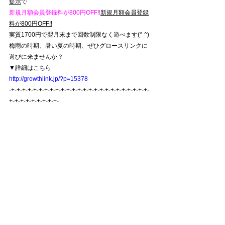
提示
で
新規月額会員登録料が
800円OFF‼️
新規月額会員登録
料が
800円OFF‼️
実質1700円で翌月末まで回数制限なく遊べます(^ ^)
梅雨の時期、暑い夏の時期、ぜひグロースリンクに
遊びに来ませんか？
▼詳細はこちら
http://growthlink.jp/?p=15378
-+-+-+-+-+-+-+-+-+-+-+-+-+-+-+-+-+-+-+-+-+-+-+-+-+-
+-+-+-+-+-+-+-+-+-