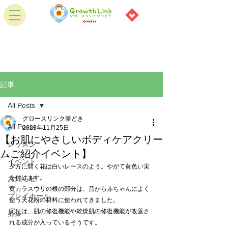
記事
All Posts
グロースリンク勝どき
All Posts
2023年11月25日
【お肌にやさしいボディケアクリー
レッスン
ムご紹介イベント】
イベント
夕方に開く花は白いレースのよう。やがて黄色い実
を付けます。
お知らせ
黄カラスウリの根の部分は、昔から赤ちゃんによく
プレイホール
使う天花粉の材料に使われてきました。
実には、肌の修復機能や乾燥肌の修復機能が改善さ
募集
れる成分が入っているそうです。