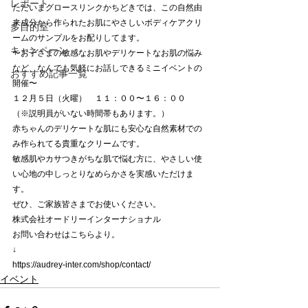
レポート
ただいまグロースリンクかちどきでは、この自然由
来成分から作られたお肌にやさしいボディケアクリ
多目的室
ームのサンプルをお配りしてます。
キャンペーン
〜お子さまの敏感なお肌やデリケートなお肌の悩み
など、なんでも気軽にお話しできるミニイベントの
おすすめ記事一覧
開催〜
１２月５日（火曜）　１１：００〜１６：００
（※説明員がいない時間帯もあります。）
赤ちゃんのデリケートな肌にも安心な自然素材での
み作られてる貴重なクリームです。
敏感肌やカサつきがちな肌で悩む方に、やさしい使
い心地の中しっとりなめらかさを実感いただけま
す。
ぜひ、ご家族皆さまでお使いください。
株式会社オードリーインターナショナル
お問い合わせはこちらより。
↓
https://audrey-inter.com/shop/contact/
イベント